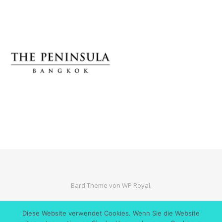
Bard Theme von
WP Royal
.
Diese Website verwendet Cookies. Wenn Sie die Website
ZURÜCK NACH OBEN