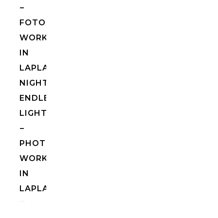
–
FOTOGRAFIE
WORKSHOP
IN
LAPLAND[:EN]NIGHTLESS
NIGHT
ENDLESS
LIGHT
–
PHOTOGRAPHY
WORKSHOP
IN
LAPLAND[:]