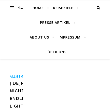
world
HOME
REISEZIELE
PRESSE ARTIKEL
ABOUT US
IMPRESSUM
Reisen, Outdoor, Lifestyle, Nature
ÜBER UNS
,
ALLGEMEIN
FOTOGRAFIE
[:DE]NIGHTLESS
NIGHT
ENDLESS
LIGHT