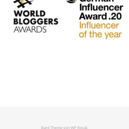
Bard Theme von
WP Royal
.