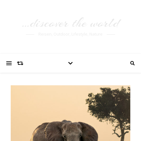
…discover the world
Reisen, Outdoor, Lifestyle, Nature