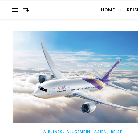
HOME
REIS
,
,
,
AIRLINES
ALLGEMEIN
ASIEN
REISE