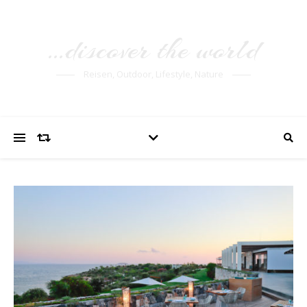
…discover the world
Reisen, Outdoor, Lifestyle, Nature