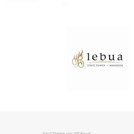
Bard Theme von
WP Royal
.