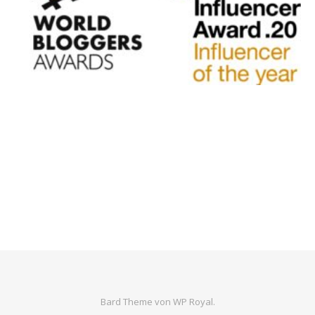
Bard Theme von
WP Royal
.