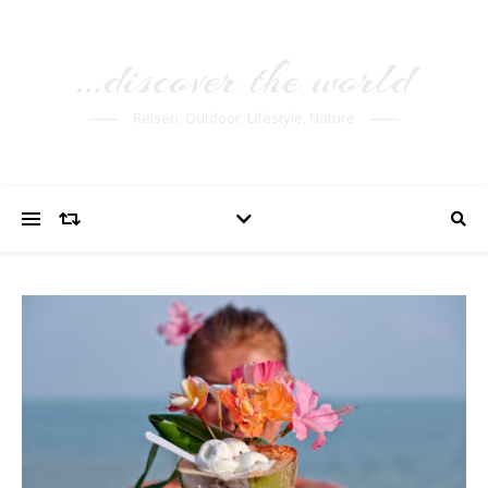
…discover the world
Reisen, Outdoor, Lifestyle, Nature