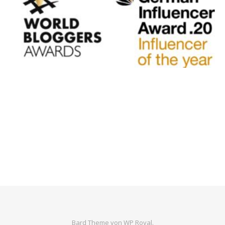
Bard Theme von
WP Royal
.