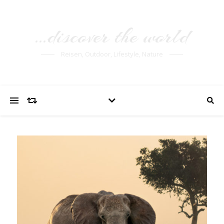
…discover the world
Reisen, Outdoor, Lifestyle, Nature