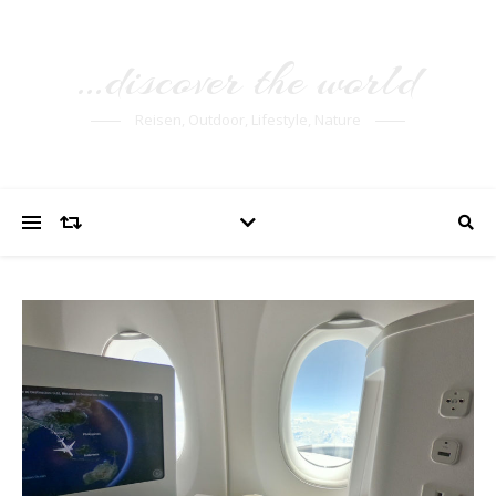
…discover the world
Reisen, Outdoor, Lifestyle, Nature