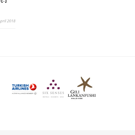
[:]
April 2018