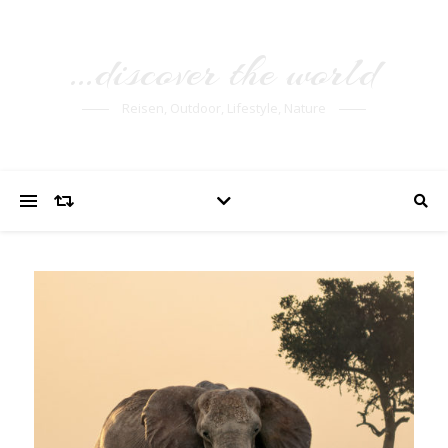
…discover the world
Reisen, Outdoor, Lifestyle, Nature