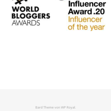
Bard Theme von
WP Royal
.