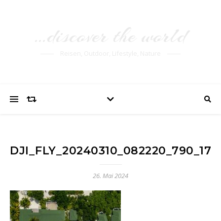
…discover the world
Reisen, Outdoor, Lifestyle, Nature
DJI_FLY_20240310_082220_790_17
26. Mai 2024