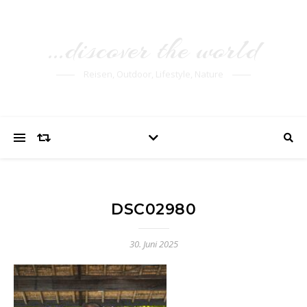
…discover the world
Reisen, Outdoor, Lifestyle, Nature
DSC02980
30. Juni 2025