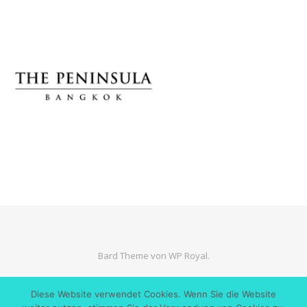
Bard Theme von
WP Royal
.
Diese Website verwendet Cookies. Wenn Sie die Website
ZURÜCK NACH OBEN