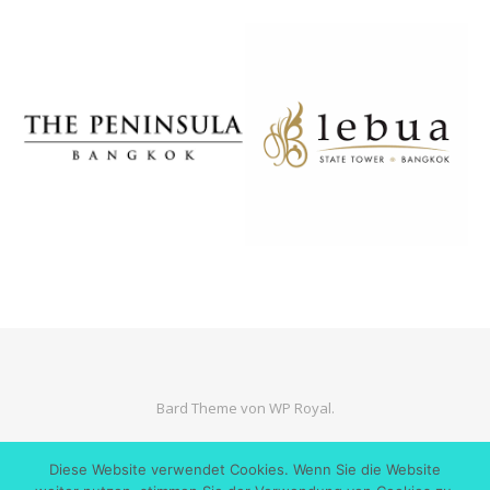
Bard Theme von
WP Royal
.
Diese Website verwendet Cookies. Wenn Sie die Website
ZURÜCK NACH OBEN