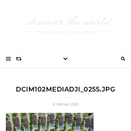
…discover the world
Reisen, Outdoor, Lifestyle, Nature
DCIM102MEDIADJI_0255.JPG
6. Februar 2020