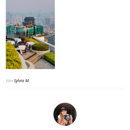
Von
Sylvia M.