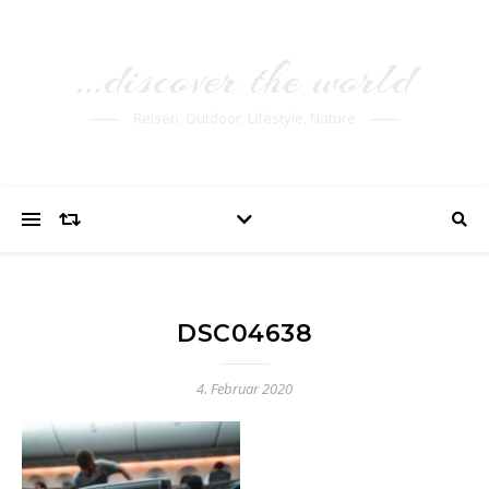
…discover the world
Reisen, Outdoor, Lifestyle, Nature
DSC04638
4. Februar 2020