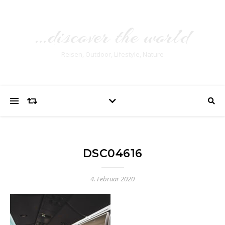
…discover the world
Reisen, Outdoor, Lifestyle, Nature
DSC04616
4. Februar 2020