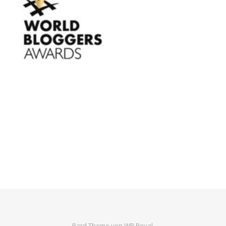
Bard Theme von
WP Royal
.